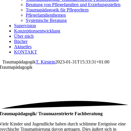
Beratung von Pflegefamilien und Erziehungsstellen
Traumapädagogik für Pflegeeltern
Pflegefamilienthemen
Systemische Beratung
Supervision
Konzeptionsentwicklung
Über mich
Bücher
Aktuelles
KONTAKT
Traumapädagogik
T. Kirstein
2023-01-31T15:33:31+01:00
Traumapädagogik
Traumapädagogik/ Traumazentrierte Fachberatung
Viele Kinder und Jugendliche haben durch schlimme Ereignisse eine
psychische Traumatisierung davon getragen. Dies äußert sich in