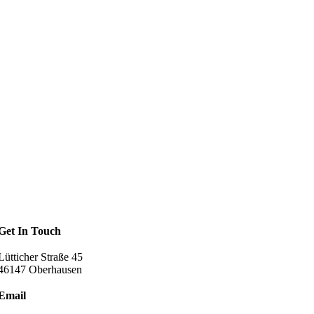
Get In Touch
Lütticher Straße 45
46147 Oberhausen
Email