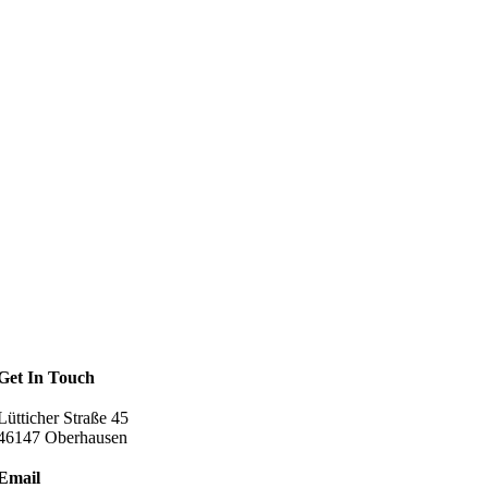
Get In Touch
Lütticher Straße 45
46147 Oberhausen
Email