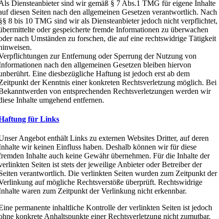
Als Diensteanbieter sind wir gemäß § 7 Abs.1 TMG für eigene Inhalte
auf diesen Seiten nach den allgemeinen Gesetzen verantwortlich. Nach
§§ 8 bis 10 TMG sind wir als Diensteanbieter jedoch nicht verpflichtet,
übermittelte oder gespeicherte fremde Informationen zu überwachen
oder nach Umständen zu forschen, die auf eine rechtswidrige Tätigkeit
hinweisen.
Verpflichtungen zur Entfernung oder Sperrung der Nutzung von
Informationen nach den allgemeinen Gesetzen bleiben hiervon
unberührt. Eine diesbezügliche Haftung ist jedoch erst ab dem
Zeitpunkt der Kenntnis einer konkreten Rechtsverletzung möglich. Bei
Bekanntwerden von entsprechenden Rechtsverletzungen werden wir
diese Inhalte umgehend entfernen.
Haftung für Links
Unser Angebot enthält Links zu externen Websites Dritter, auf deren
Inhalte wir keinen Einfluss haben. Deshalb können wir für diese
fremden Inhalte auch keine Gewähr übernehmen. Für die Inhalte der
verlinkten Seiten ist stets der jeweilige Anbieter oder Betreiber der
Seiten verantwortlich. Die verlinkten Seiten wurden zum Zeitpunkt der
Verlinkung auf mögliche Rechtsverstöße überprüft. Rechtswidrige
Inhalte waren zum Zeitpunkt der Verlinkung nicht erkennbar.
Eine permanente inhaltliche Kontrolle der verlinkten Seiten ist jedoch
ohne konkrete Anhaltspunkte einer Rechtsverletzung nicht zumutbar.