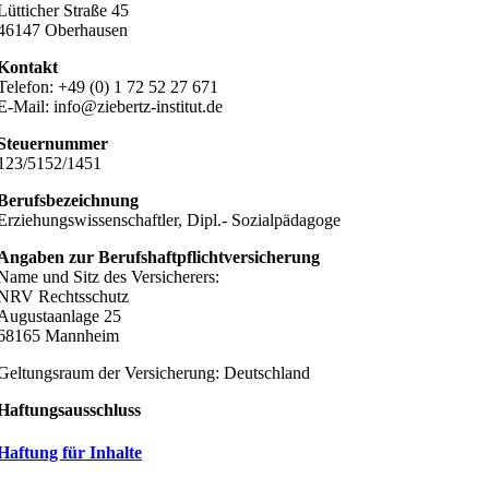
Lütticher Straße 45
46147 Oberhausen
Kontakt
Telefon: +49 (0) 1 72 52 27 671
E-Mail: info@ziebertz-institut.de
Steuernummer
123/5152/1451
Berufsbezeichnung
Erziehungswissenschaftler, Dipl.- Sozialpädagoge
Angaben zur Berufshaftpflichtversicherung
Name und Sitz des Versicherers:
NRV Rechtsschutz
Augustaanlage 25
68165 Mannheim
Geltungsraum der Versicherung: Deutschland
Haftungsausschluss
Haftung für Inhalte