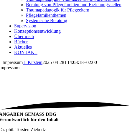
Beratung von Pflegefamilien und Erziehungsstellen
Traumapädagogik für Pflegeeltern
Pflegefamilienthemen
Systemische Beratung
Supervision
Konzeptionsentwicklung
Über mich
Bücher
Aktuelles
KONTAKT
Impressum
T. Kirstein
2025-04-28T14:03:18+02:00
Impressum
ANGABEN GEMÄSS DDG
Verantwortlich für den Inhalt
Dr. phil. Torsten Ziebertz